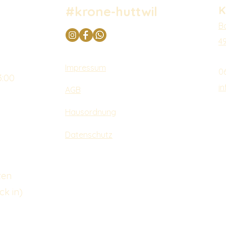
#krone-huttwil
K
B
4
Impressum
0
3:00
i
AGB
Hausordnung
Datenschutz
ten
ck in)