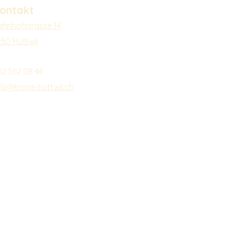
ontakt
ahnhofstrasse 14
950 Huttwil
62 562 08 44
nfo@krone-huttwil.ch