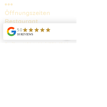
Öffnungszeiten
Restaurant
Mo 11:30-14:00
Di/Mi Ruhetag
Do/Fr 11:30-14:00 / 17:30-23:00
Sa 11:30-23:00
So 11:30-21:00
Öffnungszeiten Hotel
täglich geöffnet
(ausserhalb der Öffnungszeiten
vom Restaurant mit Self Check
in)