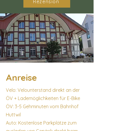
Rezension
Anreise
Velo: Velounterstand direkt an der
ÖV + Lademöglichkeiten für E-Bike
ÖV: 3-5 Gehminuten vom Bahnhof
Huttwil
Auto: Kostenlose Parkplätze zum