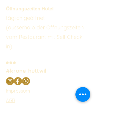
Öffnungszeiten Hotel
täglich geöffnet
(ausserhalb der Öffnungszeiten
vom Restaurant mit Self Check
in)
#krone-huttwil
Impressum
AGB
Hausordnung
Datenschutz